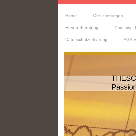
Home
Versicherungen
Honorarberatung
Coaching_
Datenschutzerklärung
AGB V
THESC
Passion